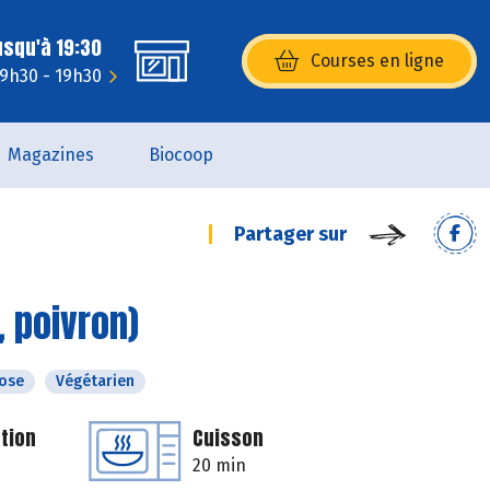
usqu'à 19:30
Courses en ligne
(s’ouvre dans une nouvelle fenêtr
 9h30 - 19h30
Magazines
Biocoop
Partager sur
 poivron)
tose
Végétarien
tion
Cuisson
20 min