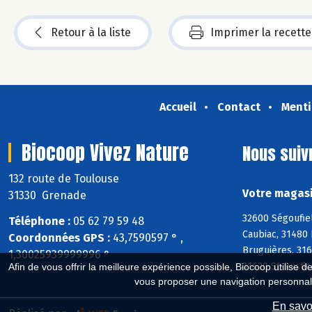
Retour à la liste
Imprimer la recette
Accueil
Contact
Menti
Biocoop Vivez Nature
Nous suiv
132 route de Toulouse
Votre magasi
31330 Grenade
32600 Ségoufiel
Téléphone :
05 62 79 59 48
Caubiac, 31480 
Coordonnées GPS :
43,7590597 ° ,
Bruguières, 316
1,30025939999996 °
31620 St-Rustic
Afin de vous offrir la meilleure expérience possible, Biocoop utilise d
vous proposer une navigation personnal
En savoi