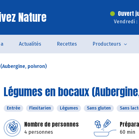
ivez Nature
Ouvert j
Vendredi :
da
Actualités
Recettes
Producteurs
(Aubergine, poivron)
Légumes en bocaux (Aubergine,
Entrée
Flexitarien
Légumes
Sans gluten
Sans lac
Nombre de personnes
Prépara
4 personnes
60 min