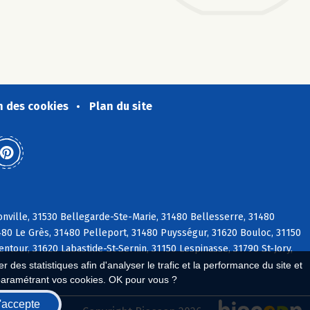
n des cookies
Plan du site
nville, 31530 Bellegarde-Ste-Marie, 31480 Bellesserre, 31480
1480 Le Grès, 31480 Pelleport, 31480 Puysségur, 31620 Bouloc, 31150
ntour, 31620 Labastide-St-Sernin, 31150 Lespinasse, 31790 St-Jory,
 des statistiques afin d'analyser le trafic et la performance du site et
paramétrant vos cookies. OK pour vous ?
'accepte