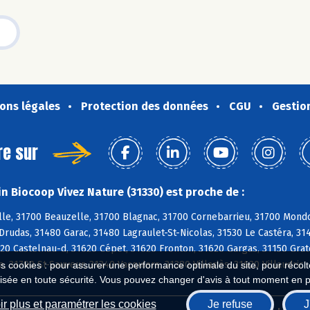
ons légales
Protection des données
CGU
Gestio
re sur
n Biocoop Vivez Nature (31330) est proche de :
le, 31700 Beauzelle, 31700 Blagnac, 31700 Cornebarrieu, 31700 Mondo
Drudas, 31480 Garac, 31480 Lagraulet-St-Nicolas, 31530 Le Castéra, 3
20 Castelnau-d, 31620 Cépet, 31620 Fronton, 31620 Gargas, 31150 Grate
e, 31790 St-Sauveur, 31340 Vacquiers, 31380 Villariès, 31620 Villaudric
es cookies : pour assurer une performance optimale du site, pour récolter
isée en toute sécurité. Vous pouvez changer d'avis à tout moment en 
r plus et paramétrer les cookies
Je refuse
J