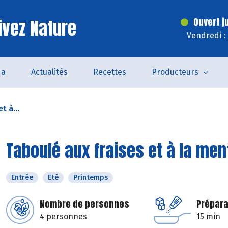
ivez Nature
Ouvert j
Vendredi :
da
Actualités
Recettes
Producteurs
t à...
Taboulé aux fraises et à la men
Entrée
Eté
Printemps
Nombre de personnes
Prépara
4 personnes
15 min