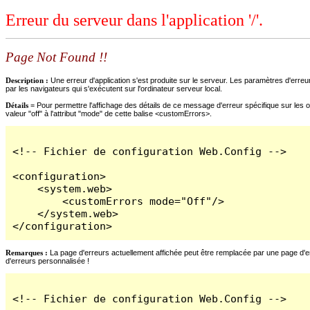
Erreur du serveur dans l'application '/'.
Page Not Found !!
Description :
Une erreur d'application s'est produite sur le serveur. Les paramètres d'erreur
par les navigateurs qui s'exécutent sur l'ordinateur serveur local.
Détails =
Pour permettre l'affichage des détails de ce message d'erreur spécifique sur les o
valeur "off" à l'attribut "mode" de cette balise <customErrors>.
<!-- Fichier de configuration Web.Config -->

<configuration>

    <system.web>

        <customErrors mode="Off"/>

    </system.web>

</configuration>
Remarques :
La page d'erreurs actuellement affichée peut être remplacée par une page d'erre
d'erreurs personnalisée !
<!-- Fichier de configuration Web.Config -->
