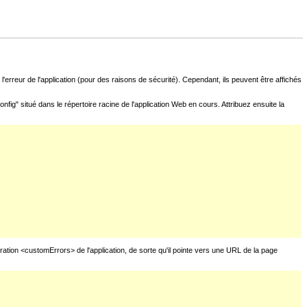
l'erreur de l'application (pour des raisons de sécurité). Cependant, ils peuvent être affichés
fig" situé dans le répertoire racine de l'application Web en cours. Attribuez ensuite la
uration <customErrors> de l'application, de sorte qu'il pointe vers une URL de la page