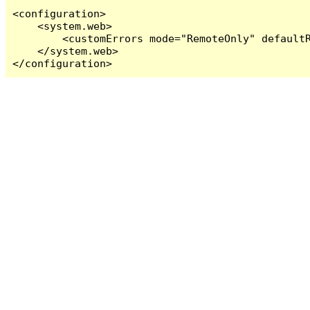
<configuration>

    <system.web>

        <customErrors mode="RemoteOnly" defaultR
    </system.web>

</configuration>