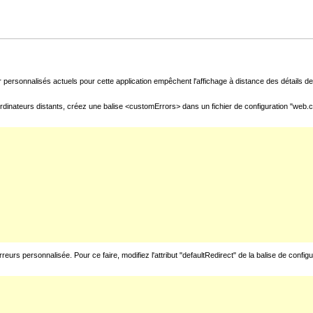
 personnalisés actuels pour cette application empêchent l'affichage à distance des détails de 
rdinateurs distants, créez une balise <customErrors> dans un fichier de configuration "web.con
urs personnalisée. Pour ce faire, modifiez l'attribut "defaultRedirect" de la balise de config