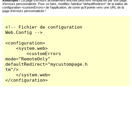
Remarques :
La page d'erreurs actuellement affichée peut être remplacée par une page
d'erreurs personnalisée. Pour ce faire, modifiez l'attribut "defaultRedirect" de la balise de
configuration <customErrors> de l'application, de sorte qu'il pointe vers une URL de la
page d'erreurs personnalisée !
<!-- Fichier de configuration 
Web.Config -->

<configuration>

    <system.web>

        <customErrors 
mode="RemoteOnly" 
defaultRedirect="mycustompage.h
tm"/>

    </system.web>

</configuration>