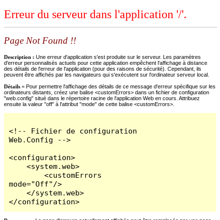
Erreur du serveur dans l'application '/'.
Page Not Found !!
Description :
Une erreur d'application s'est produite sur le serveur. Les paramètres
d'erreur personnalisés actuels pour cette application empêchent l'affichage à distance
des détails de l'erreur de l'application (pour des raisons de sécurité). Cependant, ils
peuvent être affichés par les navigateurs qui s'exécutent sur l'ordinateur serveur local.
Détails =
Pour permettre l'affichage des détails de ce message d'erreur spécifique sur les
ordinateurs distants, créez une balise <customErrors> dans un fichier de configuration
"web.config" situé dans le répertoire racine de l'application Web en cours. Attribuez
ensuite la valeur "off" à l'attribut "mode" de cette balise <customErrors>.
<!-- Fichier de configuration 
Web.Config -->

<configuration>

    <system.web>

        <customErrors 
mode="Off"/>

    </system.web>

</configuration>