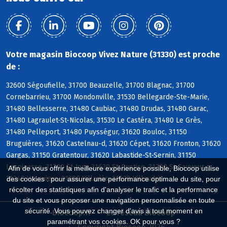
Votre magasin Biocoop Vivez Nature (31330) est proche
de :
32600 Ségoufielle, 31700 Beauzelle, 31700 Blagnac, 31700
Cornebarrieu, 31700 Mondonville, 31530 Bellegarde-Ste-Marie,
31480 Bellesserre, 31480 Caubiac, 31480 Drudas, 31480 Garac,
31480 Lagraulet-St-Nicolas, 31530 Le Castéra, 31480 Le Grès,
31480 Pelleport, 31480 Puysségur, 31620 Bouloc, 31150
Bruguières, 31620 Castelnau-d, 31620 Cépet, 31620 Fronton, 31620
Gargas, 31150 Gratentour, 31620 Labastide-St-Sernin, 31150
Lespinasse, 31790 St-Jory, 31620 St-Rustice, 31790 St-Sauveur,
Afin de vous offrir la meilleure expérience possible, Biocoop utilise
31340 Vacquiers, 31380 Villariès, 31620 Villaudric
des cookies : pour assurer une performance optimale du site, pour
récolter des statistiques afin d'analyser le trafic et la performance
du site et vous proposer une navigation personnalisée en toute
sécurité. Vous pouvez changer d'avis à tout moment en
Biocoop.fr
Le réseau Biocoop
paramétrant vos cookies. OK pour vous ?