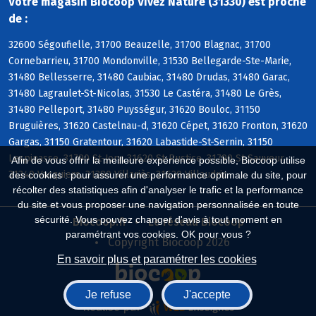
Votre magasin Biocoop Vivez Nature (31330) est proche
de :
32600 Ségoufielle, 31700 Beauzelle, 31700 Blagnac, 31700
Cornebarrieu, 31700 Mondonville, 31530 Bellegarde-Ste-Marie,
31480 Bellesserre, 31480 Caubiac, 31480 Drudas, 31480 Garac,
31480 Lagraulet-St-Nicolas, 31530 Le Castéra, 31480 Le Grès,
31480 Pelleport, 31480 Puysségur, 31620 Bouloc, 31150
Bruguières, 31620 Castelnau-d, 31620 Cépet, 31620 Fronton, 31620
Gargas, 31150 Gratentour, 31620 Labastide-St-Sernin, 31150
Lespinasse, 31790 St-Jory, 31620 St-Rustice, 31790 St-Sauveur,
Afin de vous offrir la meilleure expérience possible, Biocoop utilise
31340 Vacquiers, 31380 Villariès, 31620 Villaudric
des cookies : pour assurer une performance optimale du site, pour
récolter des statistiques afin d'analyser le trafic et la performance
du site et vous proposer une navigation personnalisée en toute
sécurité. Vous pouvez changer d'avis à tout moment en
Biocoop.fr
Le réseau Biocoop
paramétrant vos cookies. OK pour vous ?
Copyright Biocoop 2026
En savoir plus et paramétrer les cookies
Je refuse
J'accepte
Réalisé par