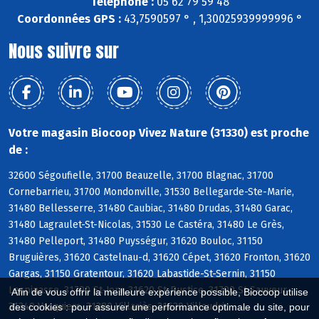
Téléphone :
05 62 79 59 48
Coordonnées GPS :
43,7590597 ° , 1,30025939999996 °
Nous suivre sur
Votre magasin Biocoop Vivez Nature (31330) est proche
de :
32600 Ségoufielle, 31700 Beauzelle, 31700 Blagnac, 31700
Cornebarrieu, 31700 Mondonville, 31530 Bellegarde-Ste-Marie,
31480 Bellesserre, 31480 Caubiac, 31480 Drudas, 31480 Garac,
31480 Lagraulet-St-Nicolas, 31530 Le Castéra, 31480 Le Grès,
31480 Pelleport, 31480 Puysségur, 31620 Bouloc, 31150
Bruguières, 31620 Castelnau-d, 31620 Cépet, 31620 Fronton, 31620
Gargas, 31150 Gratentour, 31620 Labastide-St-Sernin, 31150
Lespinasse, 31790 St-Jory, 31620 St-Rustice, 31790 St-Sauveur,
Afin de vous offrir la meilleure expérience possible, Biocoop utilise
31340 Vacquiers, 31380 Villariès, 31620 Villaudric
des cookies : pour assurer une performance optimale du site, pour