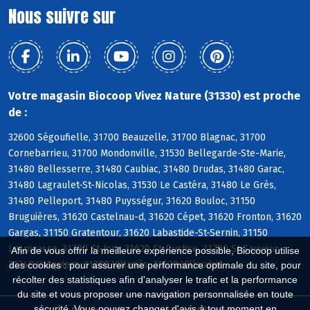
Nous suivre sur
Votre magasin Biocoop Vivez Nature (31330) est proche
de :
32600 Ségoufielle, 31700 Beauzelle, 31700 Blagnac, 31700
Cornebarrieu, 31700 Mondonville, 31530 Bellegarde-Ste-Marie,
31480 Bellesserre, 31480 Caubiac, 31480 Drudas, 31480 Garac,
31480 Lagraulet-St-Nicolas, 31530 Le Castéra, 31480 Le Grès,
31480 Pelleport, 31480 Puysségur, 31620 Bouloc, 31150
Bruguières, 31620 Castelnau-d, 31620 Cépet, 31620 Fronton, 31620
Gargas, 31150 Gratentour, 31620 Labastide-St-Sernin, 31150
Lespinasse, 31790 St-Jory, 31620 St-Rustice, 31790 St-Sauveur,
Afin de vous offrir la meilleure expérience possible, Biocoop utilise
31340 Vacquiers, 31380 Villariès, 31620 Villaudric
des cookies : pour assurer une performance optimale du site, pour
récolter des statistiques afin d'analyser le trafic et la performance
du site et vous proposer une navigation personnalisée en toute
sécurité. Vous pouvez changer d'avis à tout moment en