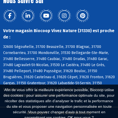
Nous suivre sur
Votre magasin Biocoop Vivez Nature (31330) est proche
de :
32600 Ségoufielle, 31700 Beauzelle, 31700 Blagnac, 31700
Cornebarrieu, 31700 Mondonville, 31530 Bellegarde-Ste-Marie,
31480 Bellesserre, 31480 Caubiac, 31480 Drudas, 31480 Garac,
31480 Lagraulet-St-Nicolas, 31530 Le Castéra, 31480 Le Grès,
31480 Pelleport, 31480 Puysségur, 31620 Bouloc, 31150
Bruguières, 31620 Castelnau-d, 31620 Cépet, 31620 Fronton, 31620
Gargas, 31150 Gratentour, 31620 Labastide-St-Sernin, 31150
Lespinasse, 31790 St-Jory, 31620 St-Rustice, 31790 St-Sauveur,
Afin de vous offrir la meilleure expérience possible, Biocoop utilise
31340 Vacquiers, 31380 Villariès, 31620 Villaudric
des cookies : pour assurer une performance optimale du site, pour
récolter des statistiques afin d'analyser le trafic et la performance
du site et vous proposer une navigation personnalisée en toute
sécurité. Vous pouvez changer d'avis à tout moment en
Biocoop.fr
Le réseau Biocoop
paramétrant vos cookies. OK pour vous ?