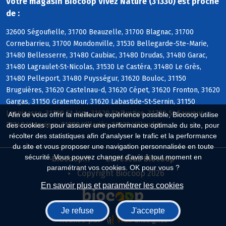
Votre magasin Biocoop Vivez Nature (31330) est proche
de :
32600 Ségoufielle, 31700 Beauzelle, 31700 Blagnac, 31700
Cornebarrieu, 31700 Mondonville, 31530 Bellegarde-Ste-Marie,
31480 Bellesserre, 31480 Caubiac, 31480 Drudas, 31480 Garac,
31480 Lagraulet-St-Nicolas, 31530 Le Castéra, 31480 Le Grès,
31480 Pelleport, 31480 Puysségur, 31620 Bouloc, 31150
Bruguières, 31620 Castelnau-d, 31620 Cépet, 31620 Fronton, 31620
Gargas, 31150 Gratentour, 31620 Labastide-St-Sernin, 31150
Lespinasse, 31790 St-Jory, 31620 St-Rustice, 31790 St-Sauveur,
Afin de vous offrir la meilleure expérience possible, Biocoop utilise
31340 Vacquiers, 31380 Villariès, 31620 Villaudric
des cookies : pour assurer une performance optimale du site, pour
récolter des statistiques afin d'analyser le trafic et la performance
du site et vous proposer une navigation personnalisée en toute
sécurité. Vous pouvez changer d'avis à tout moment en
Biocoop.fr
Le réseau Biocoop
paramétrant vos cookies. OK pour vous ?
Copyright Biocoop 2026
En savoir plus et paramétrer les cookies
Je refuse
J'accepte
Réalisé par