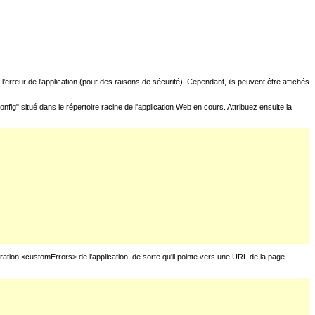
l'erreur de l'application (pour des raisons de sécurité). Cependant, ils peuvent être affichés
fig" situé dans le répertoire racine de l'application Web en cours. Attribuez ensuite la
uration <customErrors> de l'application, de sorte qu'il pointe vers une URL de la page