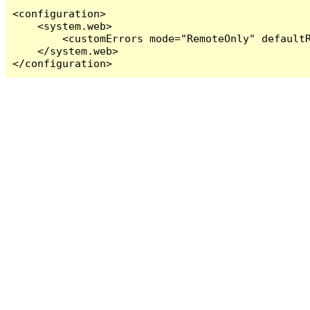
<configuration>

    <system.web>

        <customErrors mode="RemoteOnly" defaultR
    </system.web>

</configuration>