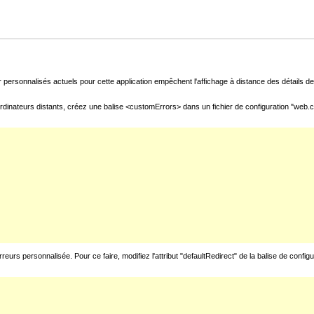
 personnalisés actuels pour cette application empêchent l'affichage à distance des détails de 
rdinateurs distants, créez une balise <customErrors> dans un fichier de configuration "web.con
urs personnalisée. Pour ce faire, modifiez l'attribut "defaultRedirect" de la balise de config