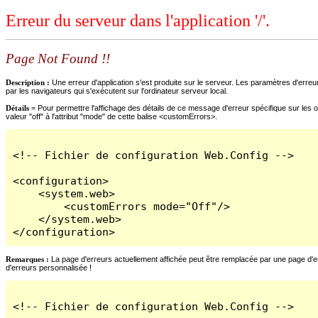
Erreur du serveur dans l'application '/'.
Page Not Found !!
Description :
Une erreur d'application s'est produite sur le serveur. Les paramètres d'erreur
par les navigateurs qui s'exécutent sur l'ordinateur serveur local.
Détails =
Pour permettre l'affichage des détails de ce message d'erreur spécifique sur les o
valeur "off" à l'attribut "mode" de cette balise <customErrors>.
<!-- Fichier de configuration Web.Config -->

<configuration>

    <system.web>

        <customErrors mode="Off"/>

    </system.web>

</configuration>
Remarques :
La page d'erreurs actuellement affichée peut être remplacée par une page d'erre
d'erreurs personnalisée !
<!-- Fichier de configuration Web.Config -->
