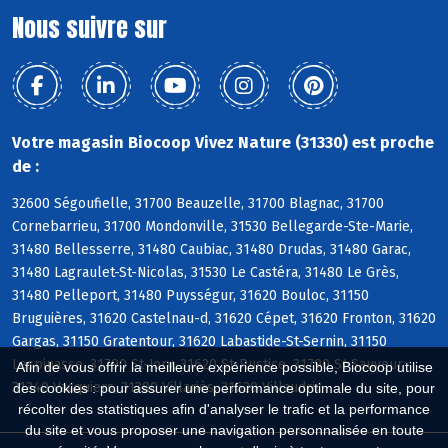
Nous suivre sur
Votre magasin Biocoop Vivez Nature (31330) est proche
de :
32600 Ségoufielle, 31700 Beauzelle, 31700 Blagnac, 31700
Cornebarrieu, 31700 Mondonville, 31530 Bellegarde-Ste-Marie,
31480 Bellesserre, 31480 Caubiac, 31480 Drudas, 31480 Garac,
31480 Lagraulet-St-Nicolas, 31530 Le Castéra, 31480 Le Grès,
31480 Pelleport, 31480 Puysségur, 31620 Bouloc, 31150
Bruguières, 31620 Castelnau-d, 31620 Cépet, 31620 Fronton, 31620
Gargas, 31150 Gratentour, 31620 Labastide-St-Sernin, 31150
Lespinasse, 31790 St-Jory, 31620 St-Rustice, 31790 St-Sauveur,
Afin de vous offrir la meilleure expérience possible, Biocoop utilise
31340 Vacquiers, 31380 Villariès, 31620 Villaudric
des cookies : pour assurer une performance optimale du site, pour
récolter des statistiques afin d'analyser le trafic et la performance
du site et vous proposer une navigation personnalisée en toute