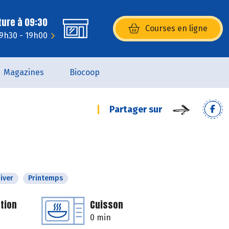
ture à 09:30
Courses en ligne
(s’ouvre dans une nouvelle fenêtr
 9h30 - 19h00
Magazines
Biocoop
Partager sur
iver
Printemps
tion
Cuisson
0 min