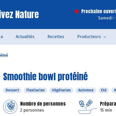
ivez Nature
Prochaine ouver
Samedi :
da
Actualités
Recettes
Producteurs
éiné
Smoothie bowl protéiné
Dessert
Flexitarien
Végétarien
Automne
Eté
H
Nombre de personnes
Prépara
2 personnes
15 min