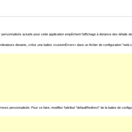
 personnalisés actuels pour cette application empêchent l'affichage à distance des détails de 
rdinateurs distants, créez une balise <customErrors> dans un fichier de configuration "web.con
urs personnalisée. Pour ce faire, modifiez l'attribut "defaultRedirect" de la balise de config