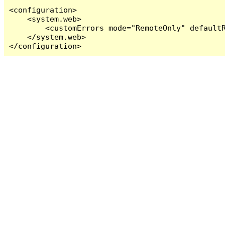
<configuration>

    <system.web>

        <customErrors mode="RemoteOnly" defaultR
    </system.web>

</configuration>