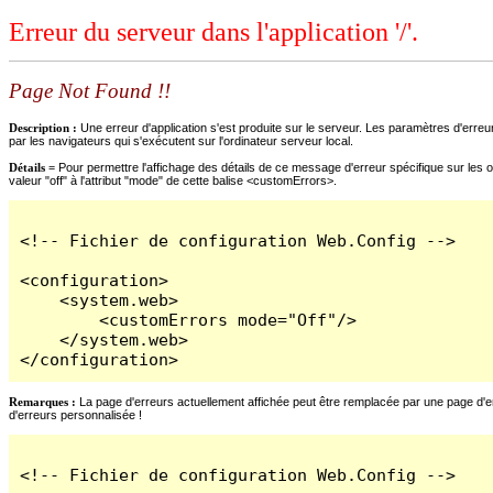
Erreur du serveur dans l'application '/'.
Page Not Found !!
Description :
Une erreur d'application s'est produite sur le serveur. Les paramètres d'erreur
par les navigateurs qui s'exécutent sur l'ordinateur serveur local.
Détails =
Pour permettre l'affichage des détails de ce message d'erreur spécifique sur les o
valeur "off" à l'attribut "mode" de cette balise <customErrors>.
<!-- Fichier de configuration Web.Config -->

<configuration>

    <system.web>

        <customErrors mode="Off"/>

    </system.web>

</configuration>
Remarques :
La page d'erreurs actuellement affichée peut être remplacée par une page d'erre
d'erreurs personnalisée !
<!-- Fichier de configuration Web.Config -->
