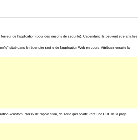
l'erreur de l'application (pour des raisons de sécurité). Cependant, ils peuvent être affichés
fig" situé dans le répertoire racine de l'application Web en cours. Attribuez ensuite la
uration <customErrors> de l'application, de sorte qu'il pointe vers une URL de la page