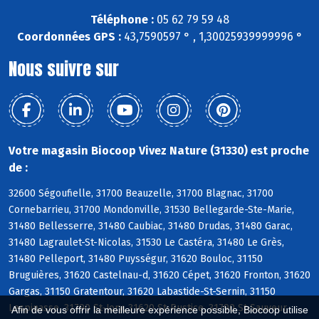
Téléphone :
05 62 79 59 48
Coordonnées GPS :
43,7590597 ° , 1,30025939999996 °
Nous suivre sur
Votre magasin Biocoop Vivez Nature (31330) est proche
de :
32600 Ségoufielle, 31700 Beauzelle, 31700 Blagnac, 31700
Cornebarrieu, 31700 Mondonville, 31530 Bellegarde-Ste-Marie,
31480 Bellesserre, 31480 Caubiac, 31480 Drudas, 31480 Garac,
31480 Lagraulet-St-Nicolas, 31530 Le Castéra, 31480 Le Grès,
31480 Pelleport, 31480 Puysségur, 31620 Bouloc, 31150
Bruguières, 31620 Castelnau-d, 31620 Cépet, 31620 Fronton, 31620
Gargas, 31150 Gratentour, 31620 Labastide-St-Sernin, 31150
Lespinasse, 31790 St-Jory, 31620 St-Rustice, 31790 St-Sauveur,
Afin de vous offrir la meilleure expérience possible, Biocoop utilise