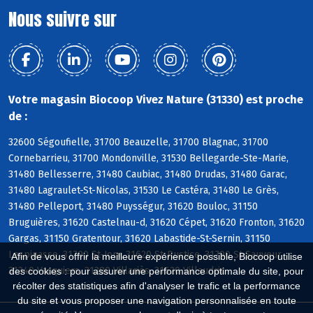
Nous suivre sur
Votre magasin Biocoop Vivez Nature (31330) est proche
de :
32600 Ségoufielle, 31700 Beauzelle, 31700 Blagnac, 31700
Cornebarrieu, 31700 Mondonville, 31530 Bellegarde-Ste-Marie,
31480 Bellesserre, 31480 Caubiac, 31480 Drudas, 31480 Garac,
31480 Lagraulet-St-Nicolas, 31530 Le Castéra, 31480 Le Grès,
31480 Pelleport, 31480 Puysségur, 31620 Bouloc, 31150
Bruguières, 31620 Castelnau-d, 31620 Cépet, 31620 Fronton, 31620
Gargas, 31150 Gratentour, 31620 Labastide-St-Sernin, 31150
Lespinasse, 31790 St-Jory, 31620 St-Rustice, 31790 St-Sauveur,
Afin de vous offrir la meilleure expérience possible, Biocoop utilise
31340 Vacquiers, 31380 Villariès, 31620 Villaudric
des cookies : pour assurer une performance optimale du site, pour
récolter des statistiques afin d'analyser le trafic et la performance
du site et vous proposer une navigation personnalisée en toute