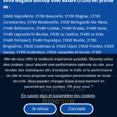
Votre magasin Biocoop Vivez Nature (31330) est proche
de :
32600 Ségoufielle, 31700 Beauzelle, 31700 Blagnac, 31700
Cornebarrieu, 31700 Mondonville, 31530 Bellegarde-Ste-Marie,
31480 Bellesserre, 31480 Caubiac, 31480 Drudas, 31480 Garac,
31480 Lagraulet-St-Nicolas, 31530 Le Castéra, 31480 Le Grès,
31480 Pelleport, 31480 Puysségur, 31620 Bouloc, 31150
Bruguières, 31620 Castelnau-d, 31620 Cépet, 31620 Fronton, 31620
Gargas, 31150 Gratentour, 31620 Labastide-St-Sernin, 31150
Lespinasse, 31790 St-Jory, 31620 St-Rustice, 31790 St-Sauveur,
Afin de vous offrir la meilleure expérience possible, Biocoop utilise
31340 Vacquiers, 31380 Villariès, 31620 Villaudric
des cookies : pour assurer une performance optimale du site, pour
récolter des statistiques afin d'analyser le trafic et la performance
du site et vous proposer une navigation personnalisée en toute
sécurité. Vous pouvez changer d'avis à tout moment en
Biocoop.fr
Le réseau Biocoop
paramétrant vos cookies. OK pour vous ?
Copyright Biocoop 2026
En savoir plus et paramétrer les cookies
Je refuse
J'accepte
Réalisé par