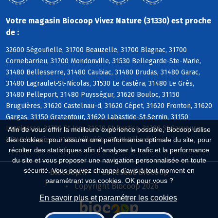
Votre magasin Biocoop Vivez Nature (31330) est proche
de :
32600 Ségoufielle, 31700 Beauzelle, 31700 Blagnac, 31700
Cornebarrieu, 31700 Mondonville, 31530 Bellegarde-Ste-Marie,
31480 Bellesserre, 31480 Caubiac, 31480 Drudas, 31480 Garac,
31480 Lagraulet-St-Nicolas, 31530 Le Castéra, 31480 Le Grès,
31480 Pelleport, 31480 Puysségur, 31620 Bouloc, 31150
Bruguières, 31620 Castelnau-d, 31620 Cépet, 31620 Fronton, 31620
Gargas, 31150 Gratentour, 31620 Labastide-St-Sernin, 31150
Lespinasse, 31790 St-Jory, 31620 St-Rustice, 31790 St-Sauveur,
Afin de vous offrir la meilleure expérience possible, Biocoop utilise
31340 Vacquiers, 31380 Villariès, 31620 Villaudric
des cookies : pour assurer une performance optimale du site, pour
récolter des statistiques afin d'analyser le trafic et la performance
du site et vous proposer une navigation personnalisée en toute
sécurité. Vous pouvez changer d'avis à tout moment en
Biocoop.fr
Le réseau Biocoop
paramétrant vos cookies. OK pour vous ?
Copyright Biocoop 2026
En savoir plus et paramétrer les cookies