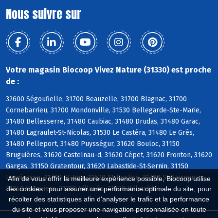
Nous suivre sur
Votre magasin Biocoop Vivez Nature (31330) est proche
de :
32600 Ségoufielle, 31700 Beauzelle, 31700 Blagnac, 31700
Cornebarrieu, 31700 Mondonville, 31530 Bellegarde-Ste-Marie,
31480 Bellesserre, 31480 Caubiac, 31480 Drudas, 31480 Garac,
31480 Lagraulet-St-Nicolas, 31530 Le Castéra, 31480 Le Grès,
31480 Pelleport, 31480 Puysségur, 31620 Bouloc, 31150
Bruguières, 31620 Castelnau-d, 31620 Cépet, 31620 Fronton, 31620
Gargas, 31150 Gratentour, 31620 Labastide-St-Sernin, 31150
Lespinasse, 31790 St-Jory, 31620 St-Rustice, 31790 St-Sauveur,
Afin de vous offrir la meilleure expérience possible, Biocoop utilise
31340 Vacquiers, 31380 Villariès, 31620 Villaudric
des cookies : pour assurer une performance optimale du site, pour
récolter des statistiques afin d'analyser le trafic et la performance
du site et vous proposer une navigation personnalisée en toute