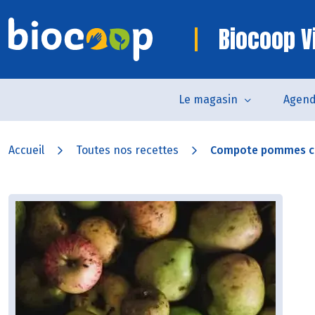
Biocoop V
Le magasin
Agen
Accueil
Toutes nos recettes
Compote pommes ca