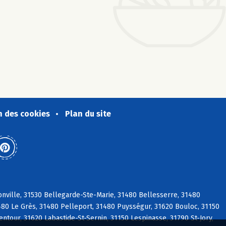
n des cookies
Plan du site
nville, 31530 Bellegarde-Ste-Marie, 31480 Bellesserre, 31480
1480 Le Grès, 31480 Pelleport, 31480 Puysségur, 31620 Bouloc, 31150
ntour, 31620 Labastide-St-Sernin, 31150 Lespinasse, 31790 St-Jory,