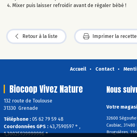
Mixer puis laisser refroidir avant de régaler bébé !
Retour à la liste
Imprimer la recette
Accueil
Contact
Menti
Biocoop Vivez Nature
Nous suiv
132 route de Toulouse
Votre magasi
31330 Grenade
32600 Ségoufiel
Téléphone :
05 62 79 59 48
Caubiac, 31480 
Coordonnées GPS :
43,7590597 ° ,
Bruguières, 316
1,30025939999996 °