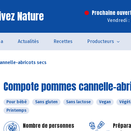
ivez Nature
Prochaine ouver
Vendredi :
da
Actualités
Recettes
Producteurs
nnelle-abricots secs
Compote pommes cannelle-abr
Pour bébé
Sans gluten
Sans lactose
Vegan
Végét
Printemps
Nombre de personnes
Prépara