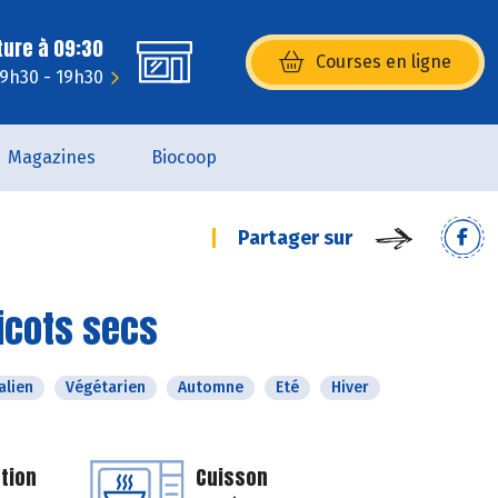
ture à 09:30
Courses en ligne
(s’ouvre dans une nouvelle fenêtr
 9h30 - 19h30
Magazines
Biocoop
Partager sur
icots secs
alien
Végétarien
Automne
Eté
Hiver
tion
Cuisson