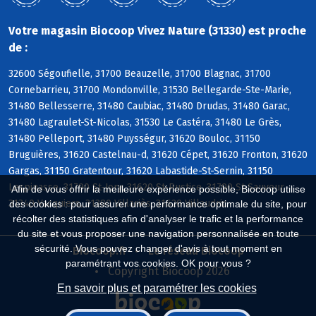
Votre magasin Biocoop Vivez Nature (31330) est proche
de :
32600 Ségoufielle, 31700 Beauzelle, 31700 Blagnac, 31700
Cornebarrieu, 31700 Mondonville, 31530 Bellegarde-Ste-Marie,
31480 Bellesserre, 31480 Caubiac, 31480 Drudas, 31480 Garac,
31480 Lagraulet-St-Nicolas, 31530 Le Castéra, 31480 Le Grès,
31480 Pelleport, 31480 Puysségur, 31620 Bouloc, 31150
Bruguières, 31620 Castelnau-d, 31620 Cépet, 31620 Fronton, 31620
Gargas, 31150 Gratentour, 31620 Labastide-St-Sernin, 31150
Lespinasse, 31790 St-Jory, 31620 St-Rustice, 31790 St-Sauveur,
Afin de vous offrir la meilleure expérience possible, Biocoop utilise
31340 Vacquiers, 31380 Villariès, 31620 Villaudric
des cookies : pour assurer une performance optimale du site, pour
récolter des statistiques afin d'analyser le trafic et la performance
du site et vous proposer une navigation personnalisée en toute
sécurité. Vous pouvez changer d'avis à tout moment en
Biocoop.fr
Le réseau Biocoop
paramétrant vos cookies. OK pour vous ?
Copyright Biocoop 2026
En savoir plus et paramétrer les cookies