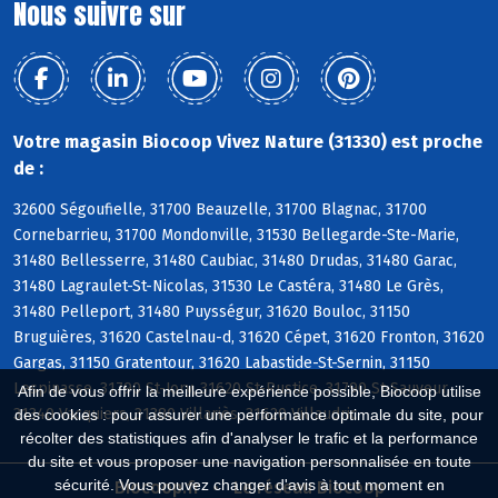
Nous suivre sur
Votre magasin Biocoop Vivez Nature (31330) est proche
de :
32600 Ségoufielle, 31700 Beauzelle, 31700 Blagnac, 31700
Cornebarrieu, 31700 Mondonville, 31530 Bellegarde-Ste-Marie,
31480 Bellesserre, 31480 Caubiac, 31480 Drudas, 31480 Garac,
31480 Lagraulet-St-Nicolas, 31530 Le Castéra, 31480 Le Grès,
31480 Pelleport, 31480 Puysségur, 31620 Bouloc, 31150
Bruguières, 31620 Castelnau-d, 31620 Cépet, 31620 Fronton, 31620
Gargas, 31150 Gratentour, 31620 Labastide-St-Sernin, 31150
Lespinasse, 31790 St-Jory, 31620 St-Rustice, 31790 St-Sauveur,
Afin de vous offrir la meilleure expérience possible, Biocoop utilise
31340 Vacquiers, 31380 Villariès, 31620 Villaudric
des cookies : pour assurer une performance optimale du site, pour
récolter des statistiques afin d'analyser le trafic et la performance
du site et vous proposer une navigation personnalisée en toute
sécurité. Vous pouvez changer d'avis à tout moment en
Biocoop.fr
Le réseau Biocoop