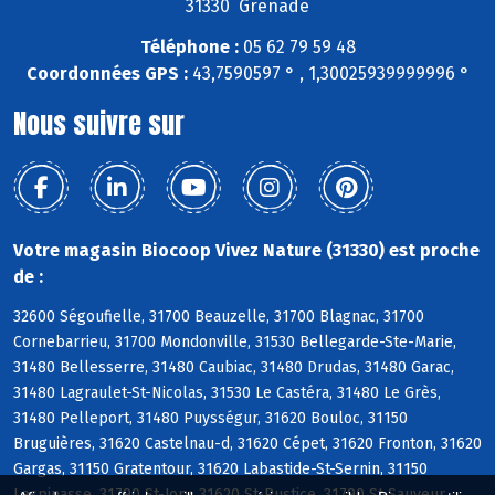
31330 Grenade
Téléphone :
05 62 79 59 48
Coordonnées GPS :
43,7590597 ° , 1,30025939999996 °
Nous suivre sur
Votre magasin Biocoop Vivez Nature (31330) est proche
de :
32600 Ségoufielle, 31700 Beauzelle, 31700 Blagnac, 31700
Cornebarrieu, 31700 Mondonville, 31530 Bellegarde-Ste-Marie,
31480 Bellesserre, 31480 Caubiac, 31480 Drudas, 31480 Garac,
31480 Lagraulet-St-Nicolas, 31530 Le Castéra, 31480 Le Grès,
31480 Pelleport, 31480 Puysségur, 31620 Bouloc, 31150
Bruguières, 31620 Castelnau-d, 31620 Cépet, 31620 Fronton, 31620
Gargas, 31150 Gratentour, 31620 Labastide-St-Sernin, 31150
Lespinasse, 31790 St-Jory, 31620 St-Rustice, 31790 St-Sauveur,