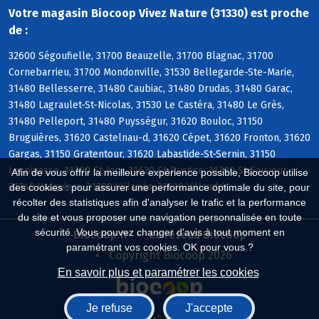
Votre magasin Biocoop Vivez Nature (31330) est proche
de :
32600 Ségoufielle, 31700 Beauzelle, 31700 Blagnac, 31700
Cornebarrieu, 31700 Mondonville, 31530 Bellegarde-Ste-Marie,
31480 Bellesserre, 31480 Caubiac, 31480 Drudas, 31480 Garac,
31480 Lagraulet-St-Nicolas, 31530 Le Castéra, 31480 Le Grès,
31480 Pelleport, 31480 Puysségur, 31620 Bouloc, 31150
Bruguières, 31620 Castelnau-d, 31620 Cépet, 31620 Fronton, 31620
Gargas, 31150 Gratentour, 31620 Labastide-St-Sernin, 31150
Lespinasse, 31790 St-Jory, 31620 St-Rustice, 31790 St-Sauveur,
Afin de vous offrir la meilleure expérience possible, Biocoop utilise
31340 Vacquiers, 31380 Villariès, 31620 Villaudric
des cookies : pour assurer une performance optimale du site, pour
récolter des statistiques afin d'analyser le trafic et la performance
du site et vous proposer une navigation personnalisée en toute
sécurité. Vous pouvez changer d'avis à tout moment en
Biocoop.fr
Le réseau Biocoop
paramétrant vos cookies. OK pour vous ?
Copyright Biocoop 2026
En savoir plus et paramétrer les cookies
Je refuse
J'accepte