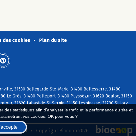
n des cookies
Plan du site
nville, 31530 Bellegarde-Ste-Marie, 31480 Bellesserre, 31480
1480 Le Grès, 31480 Pelleport, 31480 Puysségur, 31620 Bouloc, 31150
ntour, 31620 Labastide-St-Sernin, 31150 Lespinasse, 31790 St-Jory,
 des statistiques afin d'analyser le trafic et la performance du site et
paramétrant vos cookies. OK pour vous ?
'accepte
seau Biocoop
Copyright Biocoop 2026