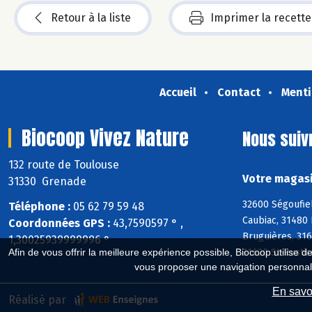
Retour à la liste
Imprimer la recette
Accueil
Contact
Menti
Biocoop Vivez Nature
Nous suiv
132 route de Toulouse
Votre magasi
31330 Grenade
32600 Ségoufiel
Téléphone :
05 62 79 59 48
Caubiac, 31480 
Coordonnées GPS :
43,7590597 ° ,
Bruguières, 316
1,30025939999996 °
31620 St-Rustic
Afin de vous offrir la meilleure expérience possible, Biocoop utilise d
vous proposer une navigation personnal
En savoi
Réalisé par