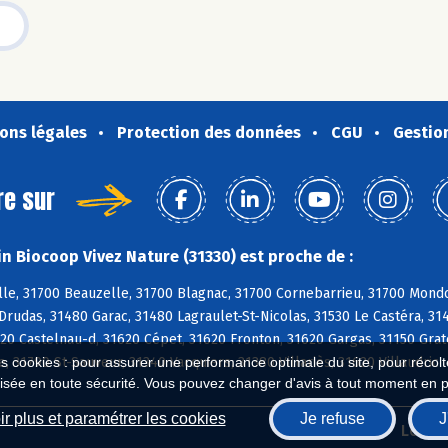
ons légales
Protection des données
CGU
Gestio
re sur
n Biocoop Vivez Nature (31330) est proche de :
le, 31700 Beauzelle, 31700 Blagnac, 31700 Cornebarrieu, 31700 Mondo
Drudas, 31480 Garac, 31480 Lagraulet-St-Nicolas, 31530 Le Castéra, 3
20 Castelnau-d, 31620 Cépet, 31620 Fronton, 31620 Gargas, 31150 Grate
e, 31790 St-Sauveur, 31340 Vacquiers, 31380 Villariès, 31620 Villaudric
es cookies : pour assurer une performance optimale du site, pour récolter
isée en toute sécurité. Vous pouvez changer d'avis à tout moment en 
r plus et paramétrer les cookies
Je refuse
J
Biocoop.fr
Le ré