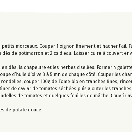
 petits morceaux. Couper 1 oignon finement et hacher l’ail. Fa
r les dés de potimarron et 2 cs d’eau. Laisser cuire à couvert e
n dés, la chapelure et les herbes ciselées. Former 4 galett
à soupe d’huile d’olive 3 à 5 mn de chaque côté. Couper les c
rondelles, couper 100g de Tome bio en tranches fines, rincer 
artiner de caviar de tomates séchées puis ajouter les tranch
ondelles de tomates et quelques feuilles de mâche. Couvrir a
tes de patate douce.