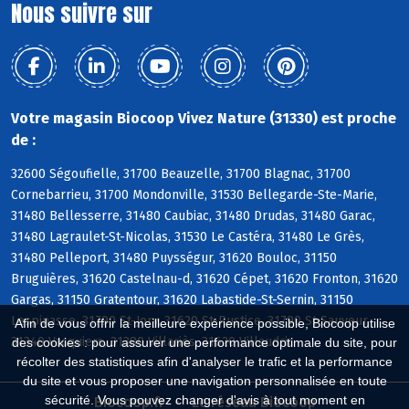
Nous suivre sur
Votre magasin Biocoop Vivez Nature (31330) est proche
de :
32600 Ségoufielle, 31700 Beauzelle, 31700 Blagnac, 31700
Cornebarrieu, 31700 Mondonville, 31530 Bellegarde-Ste-Marie,
31480 Bellesserre, 31480 Caubiac, 31480 Drudas, 31480 Garac,
31480 Lagraulet-St-Nicolas, 31530 Le Castéra, 31480 Le Grès,
31480 Pelleport, 31480 Puysségur, 31620 Bouloc, 31150
Bruguières, 31620 Castelnau-d, 31620 Cépet, 31620 Fronton, 31620
Gargas, 31150 Gratentour, 31620 Labastide-St-Sernin, 31150
Lespinasse, 31790 St-Jory, 31620 St-Rustice, 31790 St-Sauveur,
Afin de vous offrir la meilleure expérience possible, Biocoop utilise
31340 Vacquiers, 31380 Villariès, 31620 Villaudric
des cookies : pour assurer une performance optimale du site, pour
récolter des statistiques afin d'analyser le trafic et la performance
du site et vous proposer une navigation personnalisée en toute
sécurité. Vous pouvez changer d'avis à tout moment en
Biocoop.fr
Le réseau Biocoop