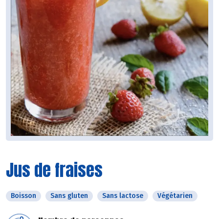
Jus de fraises
Boisson
Sans gluten
Sans lactose
Végétarien