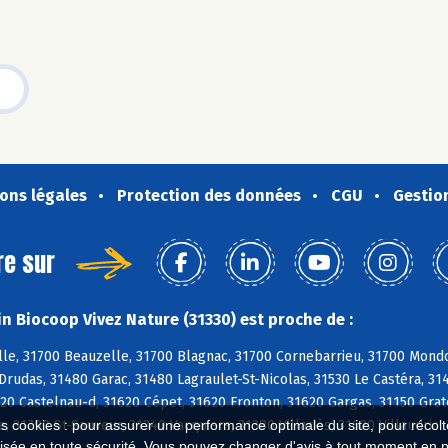
ons légales
Protection des données
CGU
Gestio
re sur
n Biocoop Vivez Nature (31330) est proche de :
le, 31700 Beauzelle, 31700 Blagnac, 31700 Cornebarrieu, 31700 Mondo
Drudas, 31480 Garac, 31480 Lagraulet-St-Nicolas, 31530 Le Castéra, 3
20 Castelnau-d, 31620 Cépet, 31620 Fronton, 31620 Gargas, 31150 Grate
es cookies : pour assurer une performance optimale du site, pour récolter
e, 31790 St-Sauveur, 31340 Vacquiers, 31380 Villariès, 31620 Villaudric
isée en toute sécurité. Vous pouvez changer d'avis à tout moment en 