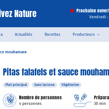
ivez Nature
Prochaine ouver
Vendredi :
da
Actualités
Recettes
Producteurs
auce mouhamara
Pitas falafels et sauce mouha
Plat principal
Sans lactose
Végétarien
Nombre de personnes
Prépara
4 personnes
30 min