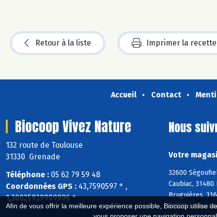
Retour à la liste
Imprimer la recette
Accueil
Contact
Menti
Biocoop Vivez Nature
Nous suiv
132 route de Toulouse
Votre magasi
31330 Grenade
32600 Ségoufiel
Téléphone :
05 62 79 59 48
Caubiac, 31480 
Coordonnées GPS :
43,7590597 ° ,
Bruguières, 316
1,30025939999996 °
Afin de vous offrir la meilleure expérience possible, Biocoop utilise d
31620 St-Rustic
vous proposer une navigation personnal