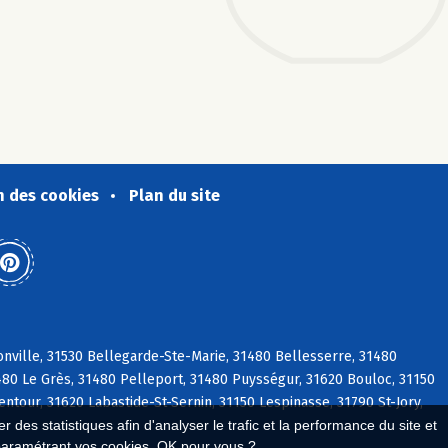
n des cookies
Plan du site
nville, 31530 Bellegarde-Ste-Marie, 31480 Bellesserre, 31480
1480 Le Grès, 31480 Pelleport, 31480 Puysségur, 31620 Bouloc, 31150
ntour, 31620 Labastide-St-Sernin, 31150 Lespinasse, 31790 St-Jory,
 des statistiques afin d'analyser le trafic et la performance du site et
paramétrant vos cookies. OK pour vous ?