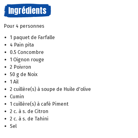
Ingrédients
Pour 4 personnes
1 paquet de Farfalle
4 Pain pita
0.5 Concombre
1 Oignon rouge
2 Poivron
50 g de Noix
1 Ail
2 cuillère(s) à soupe de Huile d'olive
Cumin
1 cuillère(s) à café Piment
2 c. à s. de Citron
2 c. à s. de Tahini
Sel