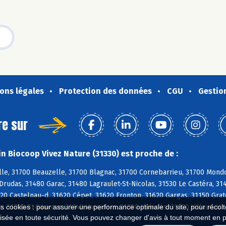
ons légales
Protection des données
CGU
Gestio
re sur
n Biocoop Vivez Nature (31330) est proche de :
le, 31700 Beauzelle, 31700 Blagnac, 31700 Cornebarrieu, 31700 Mondo
Drudas, 31480 Garac, 31480 Lagraulet-St-Nicolas, 31530 Le Castéra, 3
20 Castelnau-d, 31620 Cépet, 31620 Fronton, 31620 Gargas, 31150 Grate
e, 31790 St-Sauveur, 31340 Vacquiers, 31380 Villariès, 31620 Villaudric
es cookies : pour assurer une performance optimale du site, pour récolter
isée en toute sécurité. Vous pouvez changer d'avis à tout moment en 