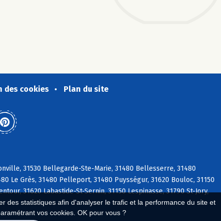
n des cookies
Plan du site
nville, 31530 Bellegarde-Ste-Marie, 31480 Bellesserre, 31480
1480 Le Grès, 31480 Pelleport, 31480 Puysségur, 31620 Bouloc, 31150
ntour, 31620 Labastide-St-Sernin, 31150 Lespinasse, 31790 St-Jory,
 des statistiques afin d'analyser le trafic et la performance du site et
paramétrant vos cookies. OK pour vous ?