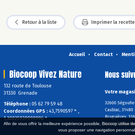
Retour à la liste
Imprimer la recette
Accueil
Contact
Menti
Biocoop Vivez Nature
Nous suiv
132 route de Toulouse
Votre magasi
31330 Grenade
32600 Ségoufiel
Téléphone :
05 62 79 59 48
Caubiac, 31480 
Coordonnées GPS :
43,7590597 ° ,
Bruguières, 316
1,30025939999996 °
31620 St-Rustic
Afin de vous offrir la meilleure expérience possible, Biocoop utilise d
vous proposer une navigation personnal