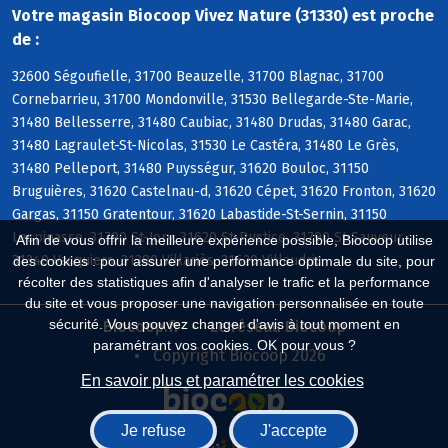
Votre magasin Biocoop Vivez Nature (31330) est proche
de :
32600 Ségoufielle, 31700 Beauzelle, 31700 Blagnac, 31700
Cornebarrieu, 31700 Mondonville, 31530 Bellegarde-Ste-Marie,
31480 Bellesserre, 31480 Caubiac, 31480 Drudas, 31480 Garac,
31480 Lagraulet-St-Nicolas, 31530 Le Castéra, 31480 Le Grès,
31480 Pelleport, 31480 Puysségur, 31620 Bouloc, 31150
Bruguières, 31620 Castelnau-d, 31620 Cépet, 31620 Fronton, 31620
Gargas, 31150 Gratentour, 31620 Labastide-St-Sernin, 31150
Lespinasse, 31790 St-Jory, 31620 St-Rustice, 31790 St-Sauveur,
Afin de vous offrir la meilleure expérience possible, Biocoop utilise
31340 Vacquiers, 31380 Villariès, 31620 Villaudric
des cookies : pour assurer une performance optimale du site, pour
récolter des statistiques afin d'analyser le trafic et la performance
du site et vous proposer une navigation personnalisée en toute
sécurité. Vous pouvez changer d'avis à tout moment en
Biocoop.fr
Le réseau Biocoop
paramétrant vos cookies. OK pour vous ?
Copyright Biocoop 2026
En savoir plus et paramétrer les cookies
Je refuse
J'accepte