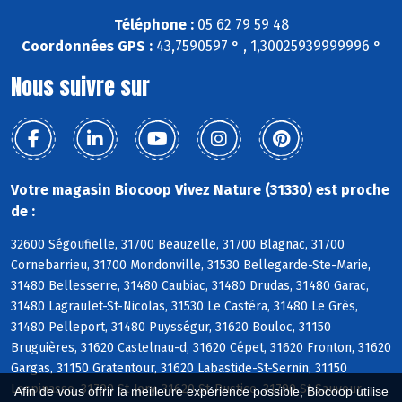
Téléphone :
05 62 79 59 48
Coordonnées GPS :
43,7590597 ° , 1,30025939999996 °
Nous suivre sur
Votre magasin Biocoop Vivez Nature (31330) est proche
de :
32600 Ségoufielle, 31700 Beauzelle, 31700 Blagnac, 31700
Cornebarrieu, 31700 Mondonville, 31530 Bellegarde-Ste-Marie,
31480 Bellesserre, 31480 Caubiac, 31480 Drudas, 31480 Garac,
31480 Lagraulet-St-Nicolas, 31530 Le Castéra, 31480 Le Grès,
31480 Pelleport, 31480 Puysségur, 31620 Bouloc, 31150
Bruguières, 31620 Castelnau-d, 31620 Cépet, 31620 Fronton, 31620
Gargas, 31150 Gratentour, 31620 Labastide-St-Sernin, 31150
Lespinasse, 31790 St-Jory, 31620 St-Rustice, 31790 St-Sauveur,
Afin de vous offrir la meilleure expérience possible, Biocoop utilise