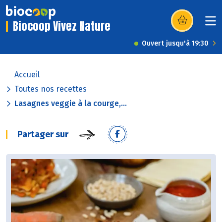
Biocoop Vivez Nature
(s’ouvre dans u
Ouvert jusqu'à 19:30
Accueil
Toutes nos recettes
Lasagnes veggie à la courge,...
Partager sur