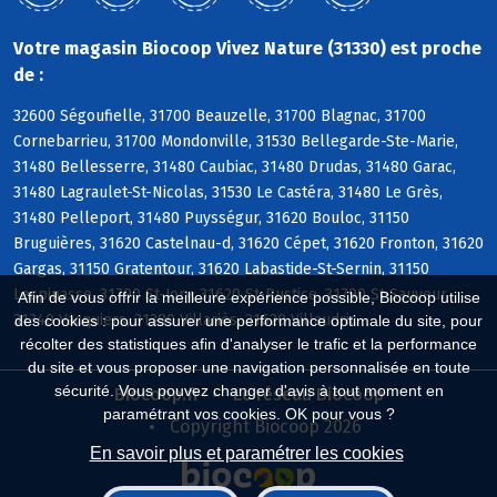
Votre magasin Biocoop Vivez Nature (31330) est proche
de :
32600 Ségoufielle, 31700 Beauzelle, 31700 Blagnac, 31700
Cornebarrieu, 31700 Mondonville, 31530 Bellegarde-Ste-Marie,
31480 Bellesserre, 31480 Caubiac, 31480 Drudas, 31480 Garac,
31480 Lagraulet-St-Nicolas, 31530 Le Castéra, 31480 Le Grès,
31480 Pelleport, 31480 Puysségur, 31620 Bouloc, 31150
Bruguières, 31620 Castelnau-d, 31620 Cépet, 31620 Fronton, 31620
Gargas, 31150 Gratentour, 31620 Labastide-St-Sernin, 31150
Lespinasse, 31790 St-Jory, 31620 St-Rustice, 31790 St-Sauveur,
Afin de vous offrir la meilleure expérience possible, Biocoop utilise
31340 Vacquiers, 31380 Villariès, 31620 Villaudric
des cookies : pour assurer une performance optimale du site, pour
récolter des statistiques afin d'analyser le trafic et la performance
du site et vous proposer une navigation personnalisée en toute
sécurité. Vous pouvez changer d'avis à tout moment en
Biocoop.fr
Le réseau Biocoop
paramétrant vos cookies. OK pour vous ?
Copyright Biocoop 2026
En savoir plus et paramétrer les cookies