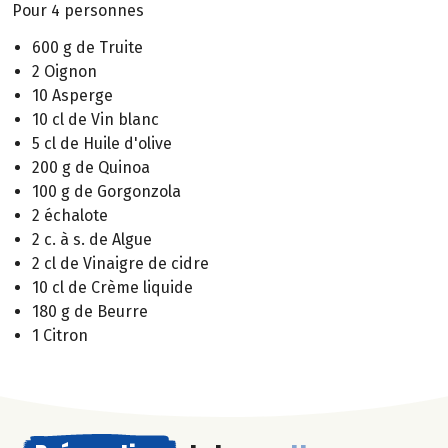
Pour 4 personnes
600 g de Truite
2 Oignon
10 Asperge
10 cl de Vin blanc
5 cl de Huile d'olive
200 g de Quinoa
100 g de Gorgonzola
2 échalote
2 c. à s. de Algue
2 cl de Vinaigre de cidre
10 cl de Crème liquide
180 g de Beurre
1 Citron