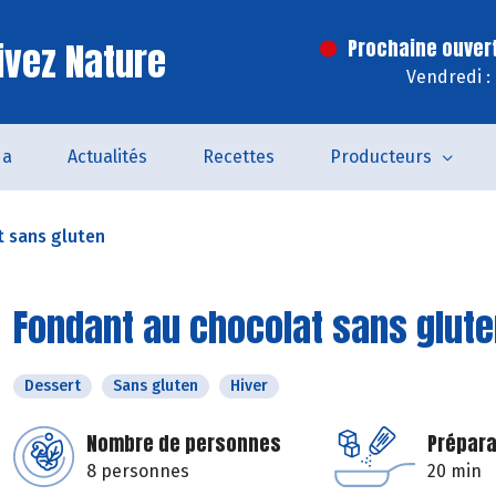
ivez Nature
Prochaine ouver
Vendredi :
da
Actualités
Recettes
Producteurs
t sans gluten
Fondant au chocolat sans glut
Dessert
Sans gluten
Hiver
Nombre de personnes
Prépara
8 personnes
20 min