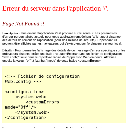
Erreur du serveur dans l'application '/'.
Page Not Found !!
Description :
Une erreur d'application s'est produite sur le serveur. Les paramètres
d'erreur personnalisés actuels pour cette application empêchent l'affichage à distance
des détails de l'erreur de l'application (pour des raisons de sécurité). Cependant, ils
peuvent être affichés par les navigateurs qui s'exécutent sur l'ordinateur serveur local.
Détails =
Pour permettre l'affichage des détails de ce message d'erreur spécifique sur les
ordinateurs distants, créez une balise <customErrors> dans un fichier de configuration
"web.config" situé dans le répertoire racine de l'application Web en cours. Attribuez
ensuite la valeur "off" à l'attribut "mode" de cette balise <customErrors>.
<!-- Fichier de configuration 
Web.Config -->

<configuration>

    <system.web>

        <customErrors 
mode="Off"/>

    </system.web>

</configuration>