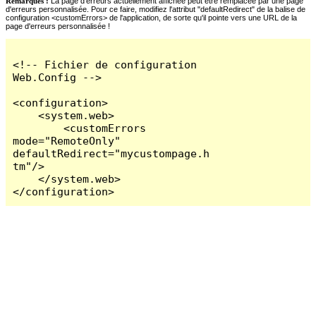
Remarques :
La page d'erreurs actuellement affichée peut être remplacée par une page
d'erreurs personnalisée. Pour ce faire, modifiez l'attribut "defaultRedirect" de la balise de
configuration <customErrors> de l'application, de sorte qu'il pointe vers une URL de la
page d'erreurs personnalisée !
<!-- Fichier de configuration 
Web.Config -->

<configuration>

    <system.web>

        <customErrors 
mode="RemoteOnly" 
defaultRedirect="mycustompage.h
tm"/>

    </system.web>

</configuration>